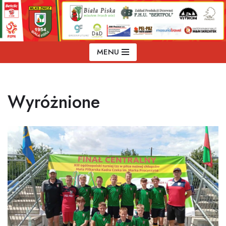
Przejdź
do
treści
MENU
Wyróżnione