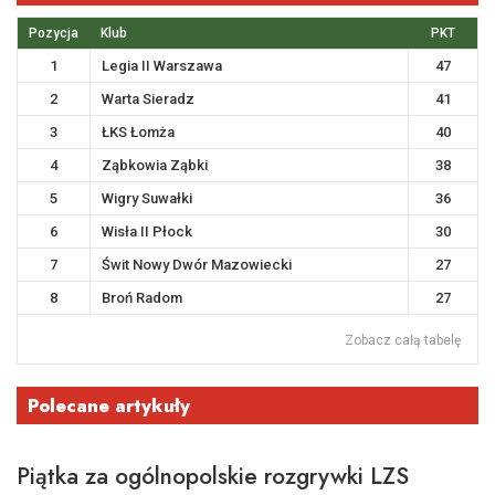
Pozycja
Klub
PKT
1
Legia II Warszawa
47
2
Warta Sieradz
41
3
ŁKS Łomża
40
4
Ząbkowia Ząbki
38
5
Wigry Suwałki
36
6
Wisła II Płock
30
7
Świt Nowy Dwór Mazowiecki
27
8
Broń Radom
27
Zobacz całą tabelę
Polecane artykuły
Piątka za ogólnopolskie rozgrywki LZS