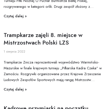
Turnieju Piłki Nożnej O Puchar Burmistrza Białej Piskiej,
rozgrywanego w kategorii orlik. Drugi zespół złożony z…
Czytaj dalej »
Trampkarze zajęli 8. miejsce w
Mistrzostwach Polski LZS
1 sierpnia 2022
Trampkarze Znicza reprezentowali województwo Warmińsko-
Mazurskie w finale krajowym turnieju „Piłkarska Kadra Czeka” w
Zamościu. Rozgrywki organizowane przez Krajowe Zrzeszenie
Ludowych Zespołów Sportowych mają rangę Mistrzostw…
Czytaj dalej »
Kadrowe przymiarki na początku