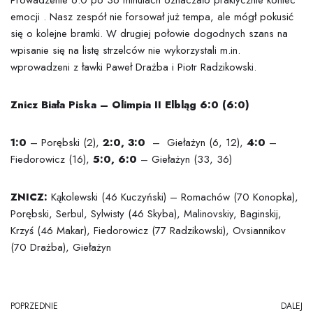
Prowadzenie 6:0 po 36 minutach oznaczało praktycznie koniec
emocji . Nasz zespół nie forsował już tempa, ale mógł pokusić
się o kolejne bramki. W drugiej połowie dogodnych szans na
wpisanie się na listę strzelców nie wykorzystali m.in.
wprowadzeni z ławki Paweł Drażba i Piotr Radzikowski.
Znicz Biała Piska – Olimpia II Elbląg 6:0 (6:0)
1:0
– Porębski (2),
2:0, 3:0
– Giełażyn (6, 12),
4:0
–
Fiedorowicz (16),
5:0, 6:0
– Giełażyn (33, 36)
ZNICZ:
Kąkolewski (46 Kuczyński) – Romachów (70 Konopka),
Porębski, Serbul, Sylwisty (46 Skyba), Malinovskiy, Baginskij,
Krzyś (46 Makar), Fiedorowicz (77 Radzikowski), Ovsiannikov
(70 Drażba), Giełażyn
POPRZEDNIE
DALEJ