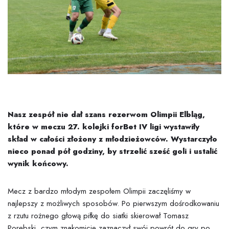
Nasz zespół nie dał szans rezerwom Olimpii Elbląg,
które w meczu 27. kolejki forBet IV ligi wystawiły
skład w całości złożony z młodzieżowców. Wystarczyło
nieco ponad pół godziny, by strzelić sześć goli i ustalić
wynik końcowy.
Mecz z bardzo młodym zespołem Olimpii zaczęliśmy w
najlepszy z możliwych sposobów. Po pierwszym dośrodkowaniu
z rzutu rożnego głową piłkę do siatki skierował Tomasz
Porębski, czym znakomicie zaznaczył swój powrót do gry po