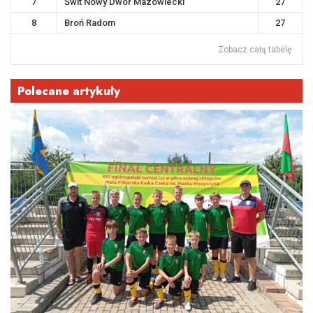
7
Świt Nowy Dwór Mazowiecki
27
8
Broń Radom
27
Zobacz całą tabelę
Polecane artykuły