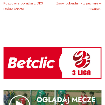
Kosztowna porażka z DKS
Znów odpadamy z pucharu w
Dobre Miasto
Biskupcu