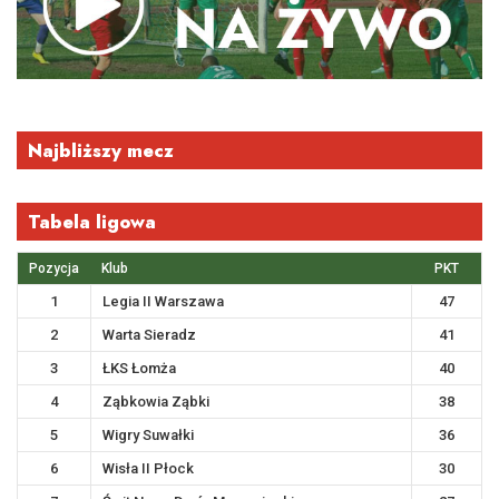
Najbliższy mecz
Tabela ligowa
Pozycja
Klub
PKT
1
Legia II Warszawa
47
2
Warta Sieradz
41
3
ŁKS Łomża
40
4
Ząbkowia Ząbki
38
5
Wigry Suwałki
36
6
Wisła II Płock
30