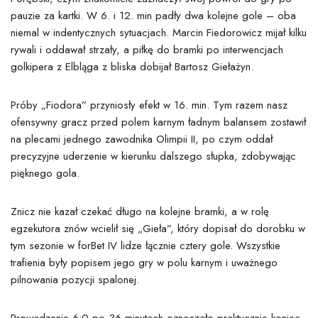
pauzie za kartki. W 6. i 12. min padły dwa kolejne gole – oba
niemal w indentycznych sytuacjach. Marcin Fiedorowicz mijał kilku
rywali i oddawał strzały, a piłkę do bramki po interwencjach
golkipera z Elbląga z bliska dobijał Bartosz Giełażyn.
Próby „Fiodora” przyniosły efekt w 16. min. Tym razem nasz
ofensywny gracz przed polem karnym ładnym balansem zostawił
na plecami jednego zawodnika Olimpii II, po czym oddał
precyzyjne uderzenie w kierunku dalszego słupka, zdobywając
pięknego gola.
Znicz nie kazał czekać długo na kolejne bramki, a w rolę
egzekutora znów wcielił się „Gieła”, który dopisał do dorobku w
tym sezonie w forBet IV lidze łącznie cztery gole. Wszystkie
trafienia były popisem jego gry w polu karnym i uważnego
pilnowania pozycji spalonej.