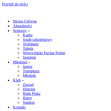
Przejdź do treści
Strona Główna
Aktualności
Seniorzy
Kadra
Sztab szkoleniowy
Terminarz
Tabela
Wojewódzki Puchar Polski
Sparingi
Młodzież
Junior
Trampkarz
Młodzik
Klub
Zarząd
Historia
Biała Piska
Bilety
Stadion
Kontakt