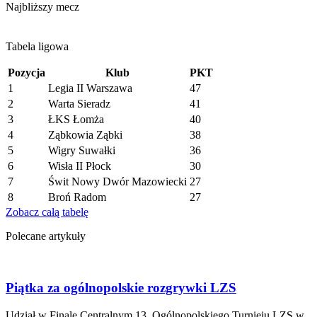
Najbliższy mecz
Tabela ligowa
Pozycja
Klub
PKT
1
Legia II Warszawa
47
2
Warta Sieradz
41
3
ŁKS Łomża
40
4
Ząbkowia Ząbki
38
5
Wigry Suwałki
36
6
Wisła II Płock
30
7
Świt Nowy Dwór Mazowiecki
27
8
Broń Radom
27
Zobacz całą tabelę
Polecane artykuły
Piątka za ogólnopolskie rozgrywki LZS
Udział w Finale Centralnym 13. Ogólnopolskiego Turnieju LZS w