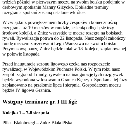
tydzień później w pierwszym meczu na swoim boisku podejmie w
derbowym spotkaniu Mamry Giżycko. Dokładne terminy
rozegrania spotkań zostaną ustalone wkrótce.
W związku z powiększeniem liczby zespołów i koniecznością
rozegrania aż 19 meczów w rundzie, jesienią odbędą się trzy
środowe kolejki, a Znicz wszystkie te mecze rozegra na boiskach
rywali. Rywalizacja potrwa do 22 listopada. Nasz zespół zakończy
rundę meczem z rezerwami Legii Warszawa na swoim boisku.
Przymusową pauzę Znicz będzie miał w 18. kolejce, zaplanowanej
w połowie listopada.
Przed inauguracją sezonu ligowego czeka nas rozpoczęcie
rywalizacji w Wojewódzkim Pucharze Polski. W tym roku nasz
zespół zagra od I rundy, rywalem na inaugurację tych rozgrywek
będzie wyłoniona w losowaniu Granica Kętrzyn. Spotkania tej fazy
zaplanowano na przełomie lipca i sierpnia. Gospodarzem meczu
będzie IV-ligowa Granica.
Wstępny terminarz gr. I III ligi:
Kolejka 1 – 7-8 sierpnia
Pilica Białobrzegi – Znicz Biała Piska