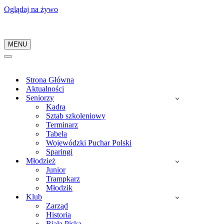
Oglądaj na żywo
MENU
Menu
nawigacji
Menu
nawigacji
Strona Główna
Aktualności
Seniorzy
Kadra
Sztab szkoleniowy
Terminarz
Tabela
Wojewódzki Puchar Polski
Sparingi
Młodzież
Junior
Trampkarz
Młodzik
Klub
Zarząd
Historia
Biała Piska