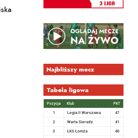
iska
Najbliższy mecz
Tabela ligowa
Pozycja
Klub
PKT
1
Legia II Warszawa
47
2
Warta Sieradz
41
3
ŁKS Łomża
40