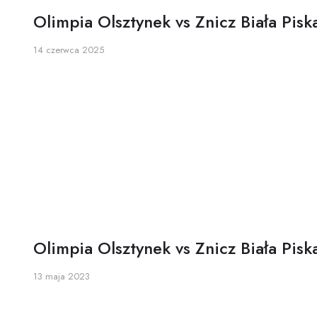
Olimpia Olsztynek vs Znicz Biała Pisk
14 czerwca 2025
Map
etMap
s
Olimpia Olsztynek vs Znicz Biała Pisk
13 maja 2023