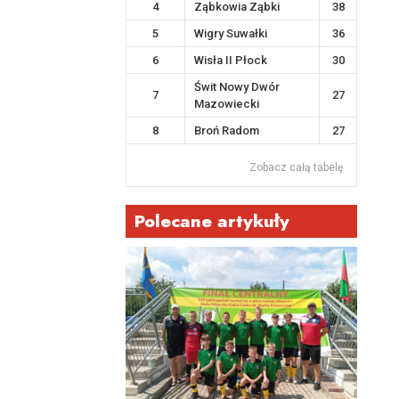
4
Ząbkowia Ząbki
38
5
Wigry Suwałki
36
6
Wisła II Płock
30
Świt Nowy Dwór
7
27
Mazowiecki
8
Broń Radom
27
Zobacz całą tabelę
Polecane artykuły