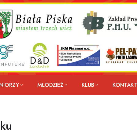
NIORZY
MŁODZIEŻ
KLUB
KONTAK
nku