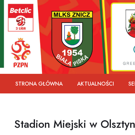
Przejdź
do
treści
STRONA GŁÓWNA
AKTUALNOŚCI
SE
Stadion Miejski w Olszty