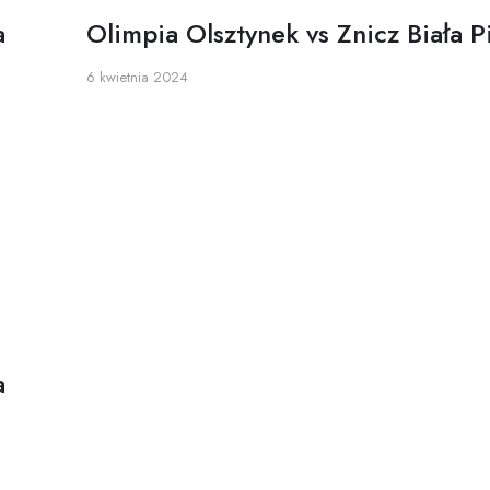
a
Olimpia Olsztynek vs Znicz Biała P
6 kwietnia 2024
a