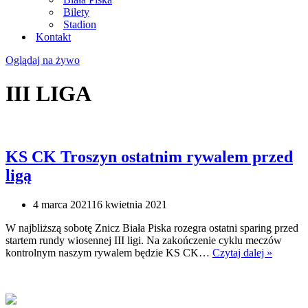
Bilety
Stadion
Kontakt
Oglądaj na żywo
III LIGA
KS CK Troszyn ostatnim rywalem przed
ligą
4 marca 2021
16 kwietnia 2021
W najbliższą sobotę Znicz Biała Piska rozegra ostatni sparing przed
startem rundy wiosennej III ligi. Na zakończenie cyklu meczów
KS
kontrolnym naszym rywalem będzie KS CK…
Czytaj dalej »
CK
Troszyn
ostatnim
rywale