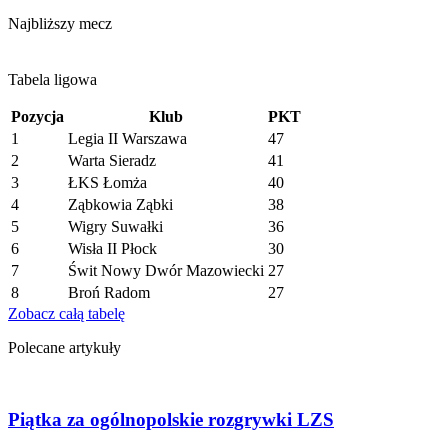
przed
Najbliższy mecz
ligą
Tabela ligowa
Pozycja
Klub
PKT
1
Legia II Warszawa
47
2
Warta Sieradz
41
3
ŁKS Łomża
40
4
Ząbkowia Ząbki
38
5
Wigry Suwałki
36
6
Wisła II Płock
30
7
Świt Nowy Dwór Mazowiecki
27
8
Broń Radom
27
Zobacz całą tabelę
Polecane artykuły
Piątka za ogólnopolskie rozgrywki LZS