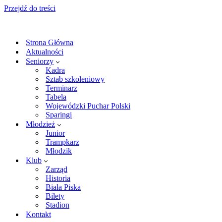
Przejdź do treści
Strona Główna
Aktualności
Seniorzy
Kadra
Sztab szkoleniowy
Terminarz
Tabela
Wojewódzki Puchar Polski
Sparingi
Młodzież
Junior
Trampkarz
Młodzik
Klub
Zarząd
Historia
Biała Piska
Bilety
Stadion
Kontakt