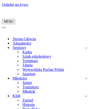
Oglądaj na żywo
MENU
Menu
nawigacji
Menu
nawigacji
Strona Główna
Aktualności
Seniorzy
Kadra
Sztab szkoleniowy
Terminarz
Tabela
Wojewódzki Puchar Polski
Sparingi
Młodzież
Junior
Trampkarz
Młodzik
Klub
Zarząd
Historia
Biała Piska