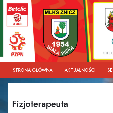
Przejdź
do
treści
STRONA GŁÓWNA
AKTUALNOŚCI
SE
Fizjoterapeuta