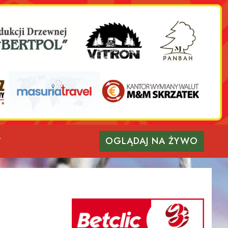
OGLĄDAJ NA ŻYWO
T