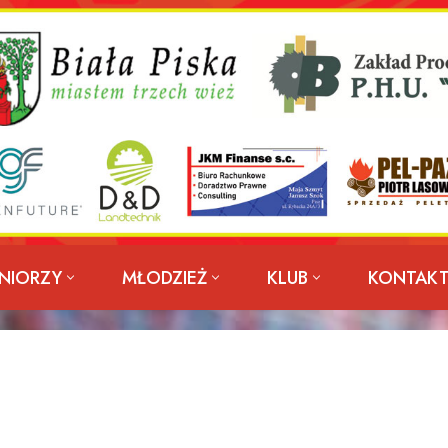
NIORZY
MŁODZIEŻ
KLUB
KONTAK