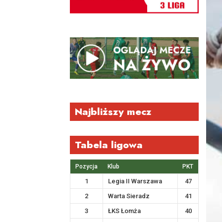
Najbliższy mecz
Tabela ligowa
Pozycja
Klub
PKT
1
Legia II Warszawa
47
2
Warta Sieradz
41
3
ŁKS Łomża
40