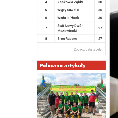
4
Ząbkowia Ząbki
38
5
Wigry Suwałki
36
6
Wisła II Płock
30
Świt Nowy Dwór
7
27
Mazowiecki
8
Broń Radom
27
Zobacz całą tabelę
Polecane artykuły