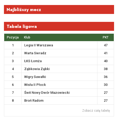
Najbliższy mecz
Tabela ligowa
Pozycja
Klub
PKT
1
Legia II Warszawa
47
2
Warta Sieradz
41
3
ŁKS Łomża
40
4
Ząbkowia Ząbki
38
5
Wigry Suwałki
36
6
Wisła II Płock
30
7
Świt Nowy Dwór Mazowiecki
27
8
Broń Radom
27
Zobacz całą tabelę