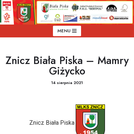
Przejdź
do
treści
MENU
Znicz Biała Piska – Mamry
Giżycko
14 sierpnia 2021
Znicz Biała Piska