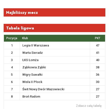
Najbliższy mecz
Tabela ligowa
Pozycja
Klub
PKT
1
Legia II Warszawa
47
2
Warta Sieradz
41
3
ŁKS Łomża
40
4
Ząbkowia Ząbki
38
5
Wigry Suwałki
36
6
Wisła II Płock
30
7
Świt Nowy Dwór Mazowiecki
27
8
Broń Radom
27
Zobacz całą tabelę