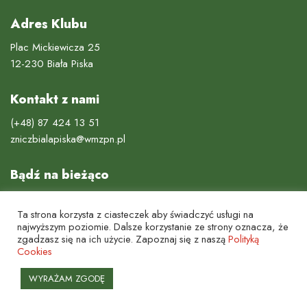
Adres Klubu
Plac Mickiewicza 25
12-230 Biała Piska
Kontakt z nami
(+48) 87 424 13 51
zniczbialapiska@wmzpn.pl
Bądź na bieżąco
Ta strona korzysta z ciasteczek aby świadczyć usługi na
najwyższym poziomie. Dalsze korzystanie ze strony oznacza, że
zgadzasz się na ich użycie. Zapoznaj się z naszą
Polityką
Cookies
Miejski Ludowy Klub Sportowy "Znicz Biała Piska"
Strona Główna
Polityka prywatności
Pliki cookies
Kontakt
WYRAŻAM ZGODĘ