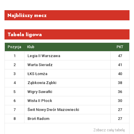
Najbliższy mecz
Tabela ligowa
Pozycja
Klub
PKT
1
Legia II Warszawa
47
2
Warta Sieradz
41
3
ŁKS Łomża
40
4
Ząbkowia Ząbki
38
5
Wigry Suwałki
36
6
Wisła II Płock
30
7
Świt Nowy Dwór Mazowiecki
27
8
Broń Radom
27
Zobacz całą tabelę