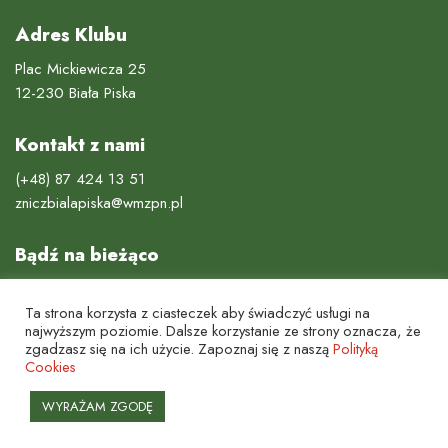
Adres Klubu
Plac Mickiewicza 25
12-230 Biała Piska
Kontakt z nami
(+48) 87 424 13 51
zniczbialapiska@wmzpn.pl
Bądź na bieżąco
Ta strona korzysta z ciasteczek aby świadczyć usługi na
najwyższym poziomie. Dalsze korzystanie ze strony oznacza, że
zgadzasz się na ich użycie. Zapoznaj się z naszą
Polityką
Cookies
Miejski Ludowy Klub Sportowy "Znicz Biała Piska"
Strona Główna
Polityka prywatności
Pliki cookies
Kontakt
WYRAŻAM ZGODĘ